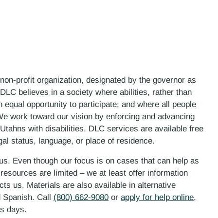
 non-profit organization, designated by the governor as
LC believes in a society where abilities, rather than
n equal opportunity to participate; and where all people
. We work toward our vision by enforcing and advancing
 Utahns with disabilities. DLC services are available free
gal status, language, or place of residence.
 us. Even though our focus is on cases that can help as
esources are limited – we at least offer information
ts us. Materials are also available in alternative
d Spanish. Call
(800) 662-9080
or
apply for help online
,
ess days.