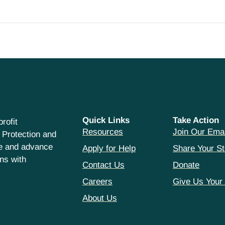
Quick Links
Take Action
rofit
Resources
Join Our Emai
 Protection and
ce and advance
Apply for Help
Share Your St
hns with
Contact Us
Donate
Careers
Give Us Your
About Us