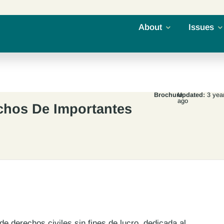
About
Issues
Brochure
Updated:
3 yea
ago
chos De Importantes
de derechos civiles sin fines de lucro, dedicada al