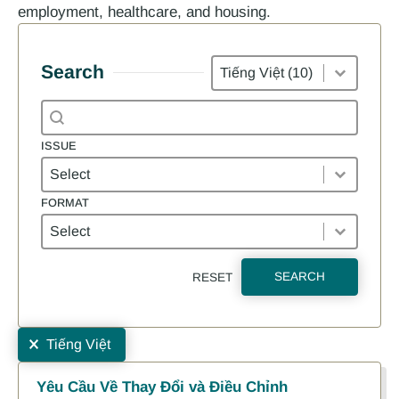
employment, healthcare, and housing.
Languages
Search
Search content
Search
ISSUE
Issue
ISSUE
FORMAT
Format
FORMAT
SEARCH
RESET
Selections
Results
Tiếng Việt
Yêu Cầu Về Thay Đổi và Điều Chỉnh