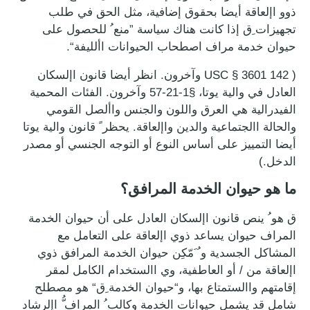
ذوو اإلعاقة أيضا بحقوق إضافية، مثل الحق في طلب
تجهيزات ِق إذا كانت هناك سياسة ”منع ُ للحصول على
حيوان خدمة مراف اصطحاب الحيوانات األليفة“.
( 142 3601 § USC وآخرون. انظر أيضا قانون اإلسكان
العادل في والية يوتا، §1-21-57 وآخرون. الفئات المحمية
الفيدرالية هي العرق واللون والجنس واألصل القومي
والحالة االجتماعية والدين واإلعاقة. يحظر ً قانون والية يوتا
أيضا التمييز على أساس النوع أو التوجه الجنسي أو مصدر
الدخل.)
ما هو حيوان الخدمة المرافق؟
ق هو ُ ينص قانون اإلسكان العادل على أن حيوان الخدمة
المراف حيوان يساعد ذوي اإلعاقة على التعامل مع
المشاكل الجسدية و ُ َمّكِن حيوان الخدمة المرافق ذوي
اإلعاقة من / أو العاطفية، وي االستخدام الكامل لمقر
إقامتهم واالستمتاع بها، و“حيوان الخدمة ِق“ هو مصطلح
شامل قد يشمل حيوانات الخدمة وكالب ُ المراف ُّ اإلرشاد