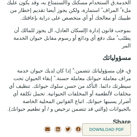
الخدمة ِق الستخدام مسكنك واالستمتاع به، وقد يكون عليك
ملء ُ المراف ً استمارة، ولكن يجوز أيضا تقديم إخطار من
طبيبك أو معالجك أو أي متخصص على دراية بإعاقتك.
بموجب قانون إدارة اإلسكان العادل، ال يجوز للمالك أن
يطلب ُ منك دفع أي ودائع أو رسوم مقابل حيوان الخدمة
المر
مسؤولياتك
ق، فإن مسؤولياتك تتضمن: ُ إذا كان لديك حيوان خدمة
مراف معاملة حيوانك معاملة حسنة. ً إبقاء الحيوان تحت
سيطرتك دائما. التأكد من حسن سلوك حيوانك. تنظيف أي
مخلفات لألطعمة أو المخلفات الحيوانية. تحمل تكلفة أي
أضرار يسببها حيوانك. اتباع القوانين المحلية الخاصة
بالحيوانات (والتي قد تتضمن ترخيص و / أو تطعيم حيوانك).
Share
DOWNLOAD PDF