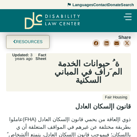
Languages
Contact
Donate
Search
Share
RESOURCES
Updated:
3
Fact
years ago
Sheet
ة ُ حيوانات الخدمة
الم َراف في المباني
السكنية
Fair Housing
قانون اإلسكان العادل
ذوي اإلعاقة من يحمي قانون اإلسكان العادل (FHA)عاملوا
بطريقة مختلفة عن غيرهم في المواقف المتعلقة أن ي
باإلسكان؛ فبموجب قانون اإلسكان العادل، يتمتع األشخاص ً