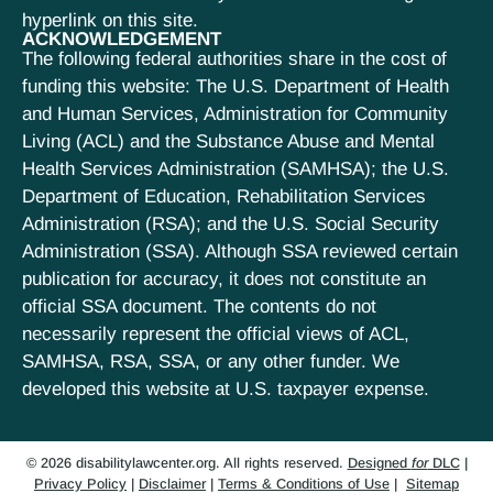
hyperlink on this site.
ACKNOWLEDGEMENT
The following federal authorities share in the cost of
funding this website: The U.S. Department of Health
and Human Services, Administration for Community
Living (ACL) and the Substance Abuse and Mental
Health Services Administration (SAMHSA); the U.S.
Department of Education, Rehabilitation Services
Administration (RSA); and the U.S. Social Security
Administration (SSA). Although SSA reviewed certain
publication for accuracy, it does not constitute an
official SSA document. The contents do not
necessarily represent the official views of ACL,
SAMHSA, RSA, SSA, or any other funder. We
developed this website at U.S. taxpayer expense.
© 2026 disabilitylawcenter.org. All rights reserved.
Designed
for
DLC
|
Privacy Policy
|
Disclaimer
|
Terms & Conditions of Use
|
Sitemap