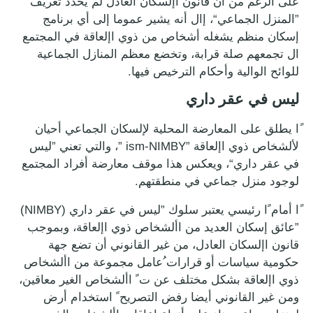
على الرغم من أن قانون اإلسكان العادل لم يحدد تعريف ً
”المنزل الجماعي“، إال أنه يشير عموما إلى أي برنامج
إسكان منظم يشغله أشخاص من ذوي اإلعاقة في المجتمع
ال تجمعهم صلة قرابة، وتخضع معظم المنازل الجماعية
للوائح الوالية وأحكام الترخيص فيها.
ليس في عقر داري
ًا يطلق على المعارضة المحلية لإلسكان الجماعي أحيان
لألشخاص ذوي اإلعاقة ”ism-NIMBY ”، والتي تعني ”ليس
في عقر داري“، ويعكس هذا موقف معارضة أفراد المجتمع
لوجود منزل جماعي في منطقتهم.
ًا أمام ًا رئيسي يعتبر سلوك ”ليس في عقر داري (NIMBY)
”عائق إسكان العديد من األشخاص ذوي اإلعاقة، وبموجب
قانون اإلسكان العادل، من غير القانوني أن تضع جهة
حكومية سياسات أو قرارات ُعامل مجموعة من األشخاص
ذوي اإلعاقة بشكل مختلف عن ت ً األشخاص الغير معاقين،
ومن غير القانوني أيضا رفض التصريح ً استخدام أرض