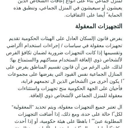
لمنزل جماعي بناء على أنواع إعاقات األشخاص الذين
يعيشون أو سيعيشون في المنزل الجماعي، وتنطبق هذه
الحماية ً أيضا على االتفاقيات.
التجهيزات المعقولة
يفرض قانون اإلسكان العادل على الهيئات الحكومية تقديم
تجهيزات معقولة في سياسات / إجراءات استخدام األراضي
وتقسيمها إذا كانت التجهيزات ضرورية لضمان تكافؤ الفرص
لألشخاص ذوي اإلعاقة الستخدام مساكنهم واالستمتاع بها؛
لذلك، على الرغم من أن قانون تقسيم المناطق يفرض على
المنازل الجماعية نفس القيود التي يفرضها على مجموعات
ًا يكون أخرى من األشخاص الذين ال تجمعهم قرابة،
فأحيان على الجهة الحكومية منح تجهيزات واستثناءات
معقولة للمنزل الجماعي لألشخاص ذوي اإلعاقة.
ال تعتبر جميع التجهيزات معقولة، ويتم تحديد ”المعقولية“
لكل ًا حالة على حدة، ومع ذلك، إذا أضافت التجهيزات
المطلوبة عبئ ً ً ا باهظا على هيئة حكومية، أو إذا أحدث